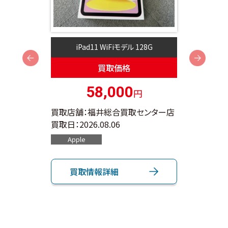
2G
iPad11 WiFiモデル 128G
A
Next
買取価格
58,000
円
ンター店
買取店舗：福井総合買取センター店
買取店
買取日：
2026.08.06
買取日：
Apple
App
買取情報詳細
買