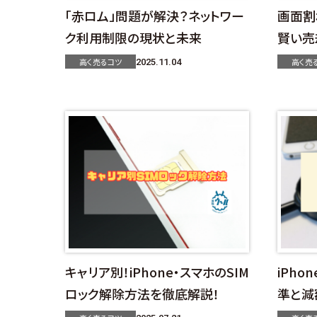
「赤ロム」問題が解決？ネットワー
画面割
ク利用制限の現状と未来
賢い売
高く売るコツ
高く売
2025.11.04
キャリア別！iPhone・スマホのSIM
iPh
ロック解除方法を徹底解説！
準と減