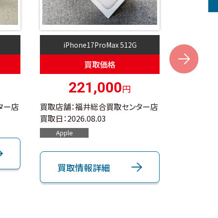
iPhone17ProMax 512G
i
Next
買取価格
221,000
円
ター店
買取店舗：福井総合買取センター店
買取店舗：
買取日：
2026.08.03
買取日：
202
Apple
Apple
買取情報詳細
買取