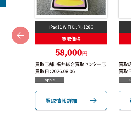
 512G
iPad11 WiFiモデル 128G
s
買取価格
0
58,000
円
円
取センター店
買取店舗：福井総合買取センター店
買取
買取日：
2026.08.06
買取日
Apple
A
買取情報詳細