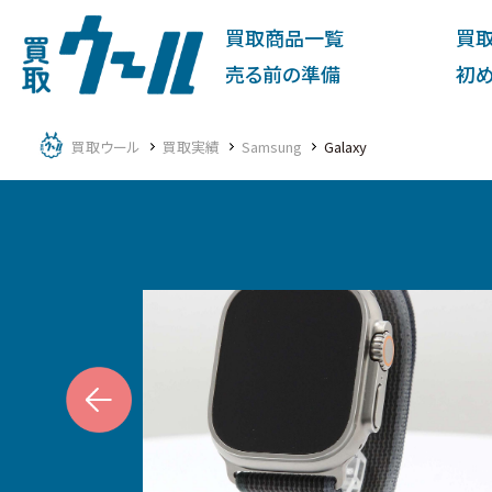
買取商品一覧
買
売る前の準備
初
買取ウール
買取実績
Samsung
Galaxy
ous