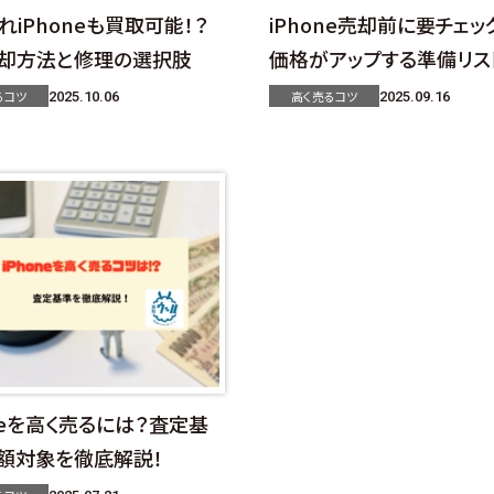
れiPhoneも買取可能！？
iPhone売却前に要チェッ
却方法と修理の選択肢
価格がアップする準備リス
るコツ
高く売るコツ
2025.10.06
2025.09.16
oneを高く売るには？査定基
額対象を徹底解説！