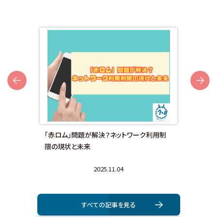
Next
額対
「赤ロム」問題が解決？ネットワーク利用制
画面
限の現状と未来
法と
2025.11.04
すべての記事を⾒る