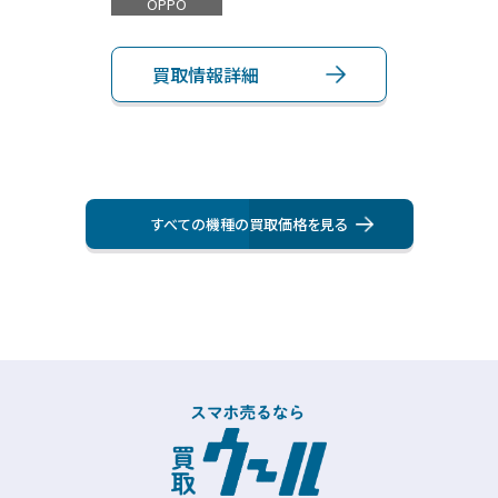
OPPO
App
買取情報詳細
買
すべての機種の買取価格を⾒る