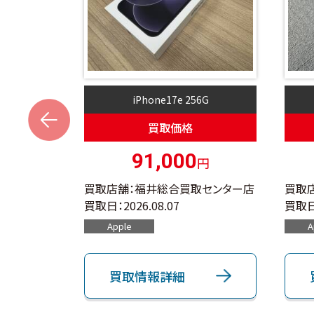
4G
iPhone17e 256G
s
買取価格
91,000
円
円
取センター店
買取店舗：福井総合買取センター店
買取
買取日：
2026.08.07
買取日
Apple
A
買取情報詳細