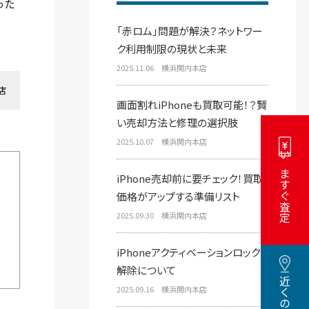
った
「赤ロム」問題が解決？ネットワー
ク利用制限の現状と未来
2025.11.06 横浜関内本店
店
画面割れiPhoneも買取可能！？賢
い売却方法と修理の選択肢
2025.10.07 横浜関内本店
いますぐ査定
iPhone売却前に要チェック！買取
価格がアップする準備リスト
2025.09.30 横浜関内本店
iPhoneアクティベーションロック
解除について
2025.09.16 横浜関内本店