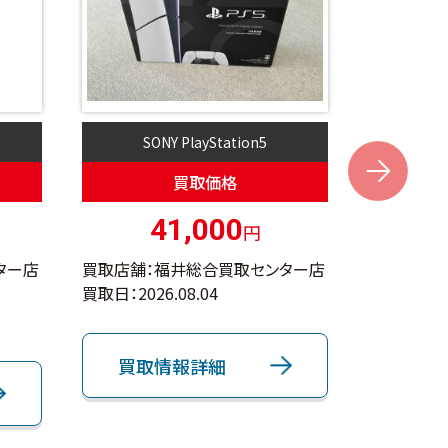
SONY PlayStation5
iPho
Next
買取価格
41,000
2
円
ター店
買取店舗：福井総合買取センター店
買取店舗：
買取日：
2026.08.04
買取日：
202
Apple
買取情報詳細
買取