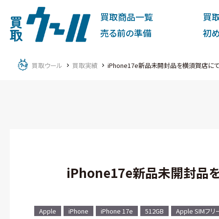
買取商品一覧
買
売る前の準備
初
買取ウール
買取実績
iPhone17e新品未開封品を横須賀店に
iPhone17e新品未開封
Apple
iPhone
iPhone 17e
512GB
Apple SIMフリ