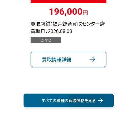
196,000
円
ンター店
買取店舗：福井総合買取センター店
買取店
買取日：
2026.08.08
買取日：
OPPO
App
買取情報詳細
買
すべての機種の買取価格を⾒る