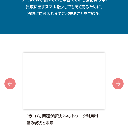
買取に出すスマホを少しでも⾼く売るために、
買取に持ち込むまでに出来ることをご紹介。
Next
額対
「赤ロム」問題が解決？ネットワーク利用制
画面
限の現状と未来
法と