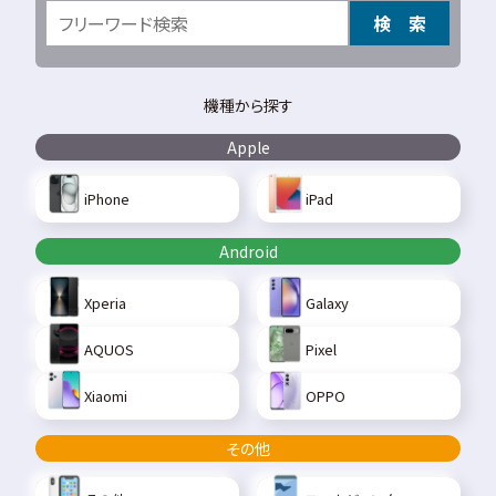
検 索
機種から探す
Apple
iPhone
iPad
Android
Xperia
Galaxy
AQUOS
Pixel
Xiaomi
OPPO
その他