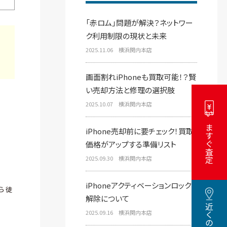
「赤ロム」問題が解決？ネットワー
ク利用制限の現状と未来
2025.11.06 横浜関内本店
画面割れiPhoneも買取可能！？賢
い売却方法と修理の選択肢
2025.10.07 横浜関内本店
いますぐ査定
iPhone売却前に要チェック！買取
価格がアップする準備リスト
2025.09.30 横浜関内本店
iPhoneアクティベーションロック
ら 徒
解除について
2025.09.16 横浜関内本店