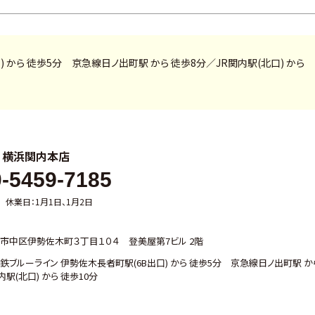
 から 徒歩5分 京急線日ノ出町駅 から 徒歩8分／JR関内駅(北口) から
ル
横浜関内本店
-5459-7185
00 休業日：1月1日、1月2日
市中区伊勢佐木町３丁目１０４ 登美屋第7ビル 2階
ブルーライン 伊勢佐木長者町駅(6B出口) から 徒歩5分 京急線日ノ出町駅 か
内駅(北口) から 徒歩10分