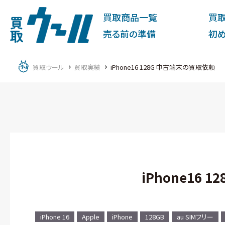
買取商品一覧
買
売る前の準備
初
買取ウール
買取実績
iPhone16 128G 中古端末の買取依頼
iPhone16
iPhone 16
Apple
iPhone
128GB
au SIMフリー