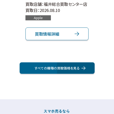
ンター店
買取店舗：福井総合買取センター店
買取店
買取日：
2026.08.10
買取日：
Apple
OPP
買取情報詳細
買
すべての機種の買取価格を⾒る