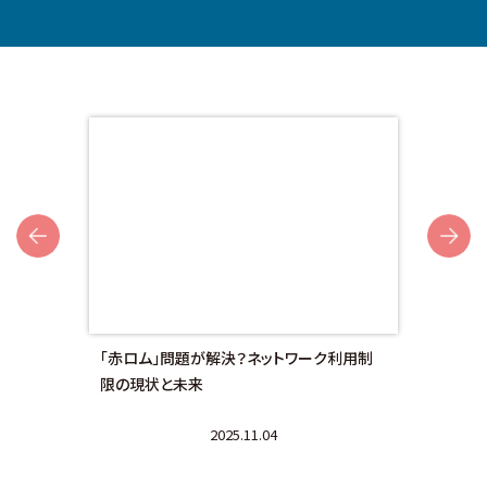
Next
額対
「赤ロム」問題が解決？ネットワーク利用制
画面
限の現状と未来
法と
2025.11.04