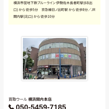
横浜市営地下鉄ブルーライン 伊勢佐木長者町駅(6B出
口) から 徒歩5分 京急線日ノ出町駅 から 徒歩8分／JR
関内駅(北口) から 徒歩10分
買取ウール
横浜関内本店
050-5459-7185