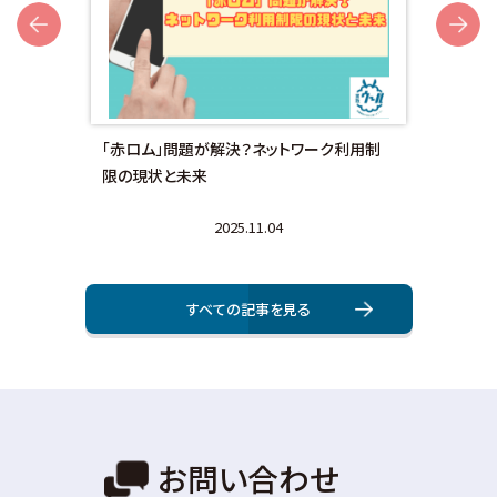
Next
額対
「赤ロム」問題が解決？ネットワーク利用制
画面
限の現状と未来
法と
2025.11.04
すべての記事を⾒る
お問い合わせ