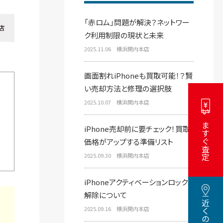
「赤ロム」問題が解決？ネットワー
店
ク利用制限の現状と未来
2025.11.06 横浜関内本店
画面割れiPhoneも買取可能！？賢
い売却方法と修理の選択肢
2025.10.07 横浜関内本店
いますぐ査定
iPhone売却前に要チェック！買取
価格がアップする準備リスト
2025.09.30 横浜関内本店
iPhoneアクティベーションロック
解除について
2025.09.16 横浜関内本店