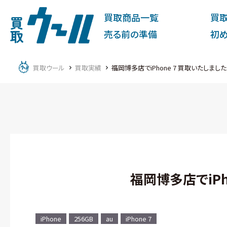
買取商品一覧
買
売る前の準備
初
買取ウール
買取実績
福岡博多店でiPhone 7 買取いたしました
福岡博多店でiPh
iPhone
256GB
au
iPhone 7