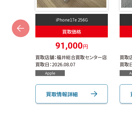
4G
iPhone17e 256G
s
買取価格
91,000
円
円
取センター店
買取店舗：福井総合買取センター店
買取
買取日：
2026.08.07
買取日
Apple
A
買取情報詳細