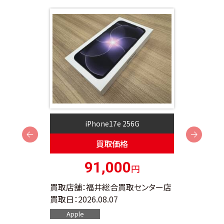
iPhone17e 256G
i
Next
買取価格
91,000
円
ンター店
買取店舗：福井総合買取センター店
買取店
買取日：
2026.08.07
買取日：
Apple
App