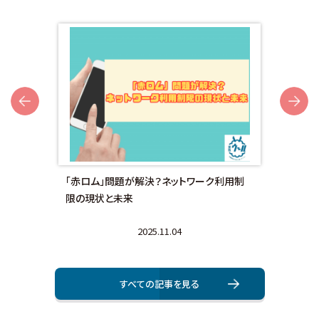
Next
額対
「赤ロム」問題が解決？ネットワーク利用制
画面
限の現状と未来
法と
2025.11.04
すべての記事を⾒る