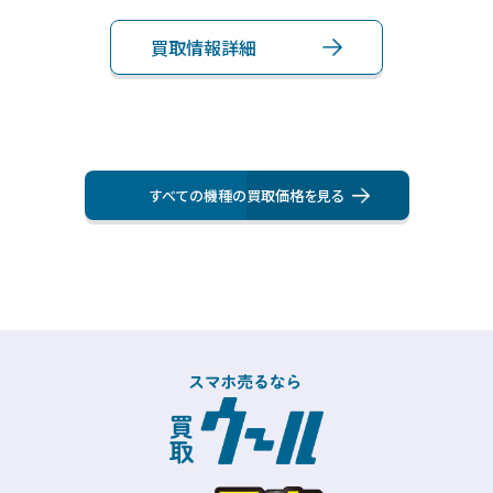
買取情報詳細
買
すべての機種の買取価格を⾒る