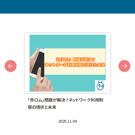
Next
額対
「赤ロム」問題が解決？ネットワーク利用制
画面
限の現状と未来
法と
2025.11.04