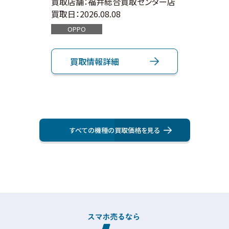
ンター店
買取店舗：福井総合買取センター店
買取店
買取日：
2026.08.08
買取日：
OPPO
App
買取情報詳細
買
すべての機種の買取価格を⾒る