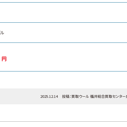
ブル
0
円
2025.12.14
投稿：
買取ウール
福井総合買取センター