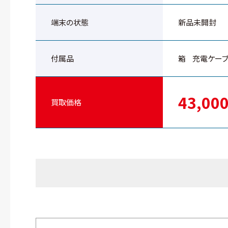
端末の状態
新品未開封
付属品
箱
充電ケー
43,00
買取価格