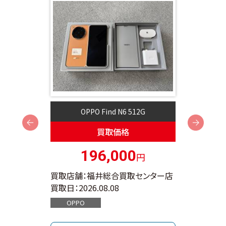
OPPO Find N6 512G
Next
買取価格
196,000
円
ンター店
買取店舗：福井総合買取センター店
買取店
買取日：
2026.08.08
買取日：
OPPO
App