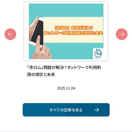
Next
額対
「赤ロム」問題が解決？ネットワーク利用制
画面
限の現状と未来
法と
2025.11.04
すべての記事を⾒る