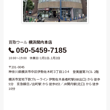
買取ウール
横浜関内本店
050-5459-7185
10:00～19:00 休業日：1月1日、1月2日
〒231-0045
神奈川県横浜市中区伊勢佐木町３丁目１０４ 登美屋第7ビル 2階
横浜市営地下鉄ブルーライン 伊勢佐木長者町駅(6B出口) から 徒歩
5分 京急線日ノ出町駅 から 徒歩8分／JR関内駅(北口) から 徒歩
10分