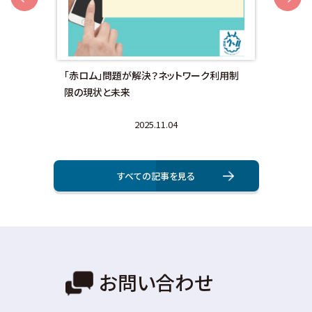
額対
「赤ロム」問題が解決？ネットワーク利用制
画面
限の現状と未来
法と
2025.11.04
すべての記事を⾒る
お問い合わせ