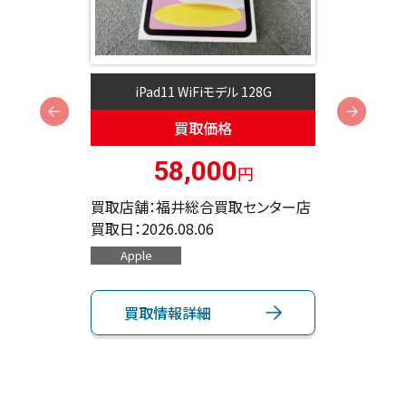
2G
iPad11 WiFiモデル 128G
A
Next
買取価格
58,000
円
ンター店
買取店舗：福井総合買取センター店
買取店
買取日：
2026.08.06
買取日：
Apple
App
買取情報詳細
買