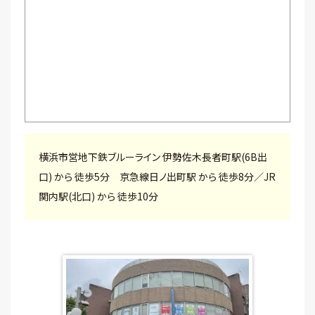
横浜市営地下鉄ブルーライン 伊勢佐木長者町駅(6B出
口) から 徒歩5分 京急線日ノ出町駅 から 徒歩8分／JR
関内駅(北口) から 徒歩10分