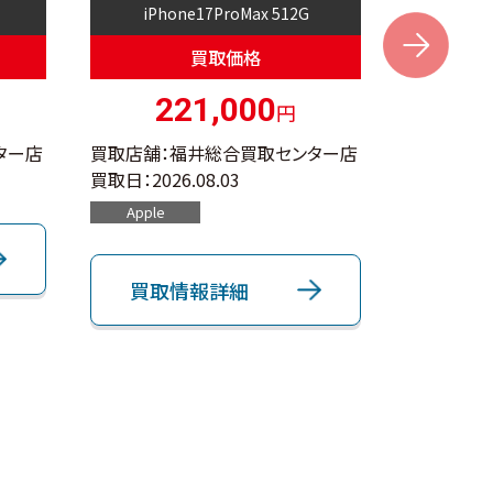
iPhone17ProMax 512G
i
Next
買取価格
221,000
円
ター店
買取店舗：福井総合買取センター店
買取店舗：
買取日：
2026.08.03
買取日：
202
Apple
Apple
買取情報詳細
買取