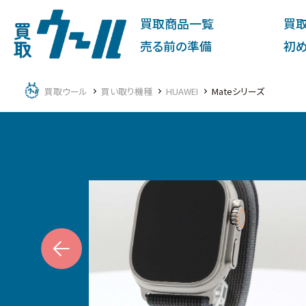
買取商品一覧
買
売る前の準備
初
買取ウール
買い取り機種
HUAWEI
Mateシリーズ
ous