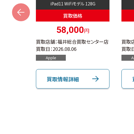
 512G
iPad11 WiFiモデル 128G
s
買取価格
0
58,000
円
円
取センター店
買取店舗：福井総合買取センター店
買取
買取日：
2026.08.06
買取日
Apple
A
買取情報詳細