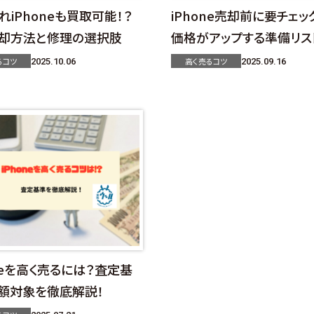
れiPhoneも買取可能！？
iPhone売却前に要チェッ
却方法と修理の選択肢
価格がアップする準備リス
るコツ
高く売るコツ
2025.10.06
2025.09.16
oneを高く売るには？査定基
額対象を徹底解説！