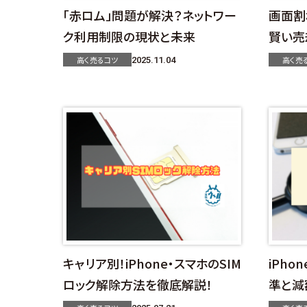
「赤ロム」問題が解決？ネットワー
画面割
ク利用制限の現状と未来
賢い売
高く売るコツ
高く売
2025.11.04
キャリア別！iPhone・スマホのSIM
iPh
ロック解除方法を徹底解説！
準と減