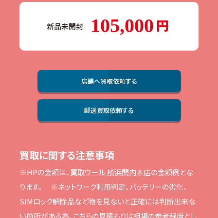
105,000
新品未開封
店舗へ買取依頼する
郵送買取依頼する
買取に関する注意事項
※HPの⾦額は、
買取ウール 横浜関内本店
の⾦額例とな
ります。
※ネットワーク利⽤判定、バッテリーの劣化、
SIMロック解除品など物を⾒ないと正確には判断出来な
い箇所がある為、こちらの⾒積もりは相場の参考程度とし