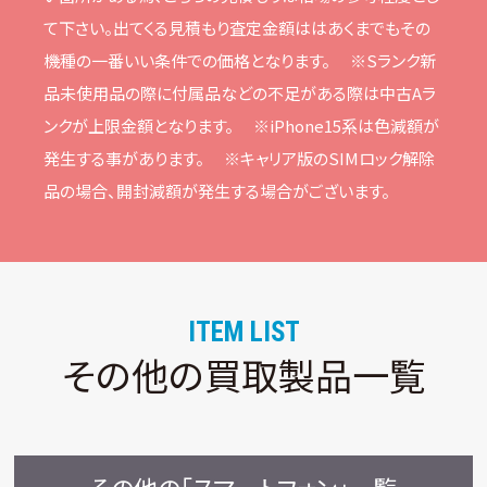
て下さい。
出てくる⾒積もり査定⾦額ははあくまでもその
機種の⼀番いい条件での価格となります。
※Sランク新
品未使⽤品の際に付属品などの不⾜がある際は中古Aラ
ンクが上限⾦額となります。
※iPhone15系は⾊減額が
発⽣する事があります。
※キャリア版のSIMロック解除
品の場合、開封減額が発⽣する場合がございます。
ITEM LIST
その他の買取製品一覧