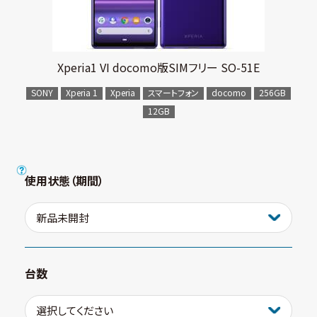
Xperia1 VI docomo版SIMフリー SO-51E
SONY
Xperia 1
Xperia
スマートフォン
docomo
256GB
12GB
使用状態（期間）
台数