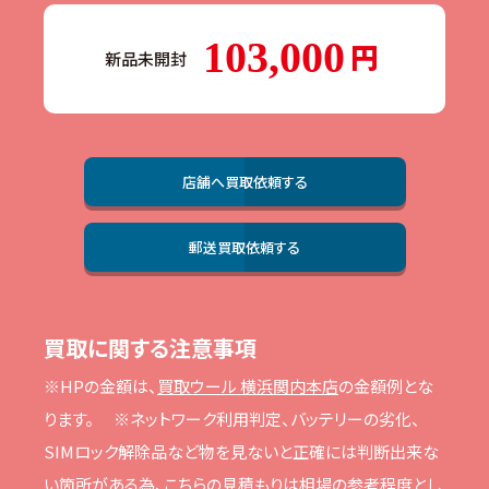
103,000
新品未開封
店舗へ買取依頼する
郵送買取依頼する
買取に関する注意事項
※HPの⾦額は、
買取ウール 横浜関内本店
の⾦額例とな
ります。
※ネットワーク利⽤判定、バッテリーの劣化、
SIMロック解除品など物を⾒ないと正確には判断出来な
い箇所がある為、こちらの⾒積もりは相場の参考程度とし