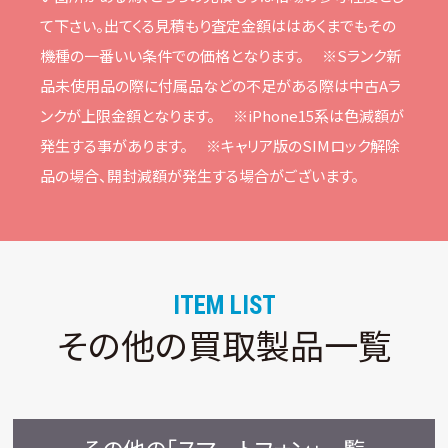
て下さい。
出てくる⾒積もり査定⾦額ははあくまでもその
機種の⼀番いい条件での価格となります。
※Sランク新
品未使⽤品の際に付属品などの不⾜がある際は中古Aラ
ンクが上限⾦額となります。
※iPhone15系は⾊減額が
発⽣する事があります。
※キャリア版のSIMロック解除
品の場合、開封減額が発⽣する場合がございます。
ITEM LIST
その他の買取製品一覧