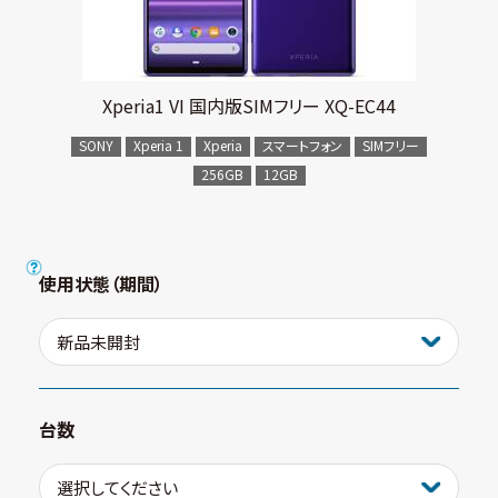
Xperia1 VI 国内版SIMフリー XQ-EC44
SONY
Xperia 1
Xperia
スマートフォン
SIMフリー
256GB
12GB
使用状態（期間）
台数