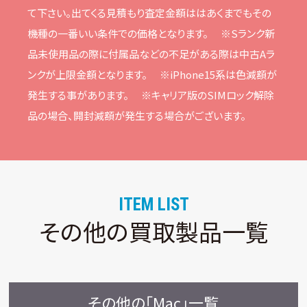
て下さい。
出てくる⾒積もり査定⾦額ははあくまでもその
機種の⼀番いい条件での価格となります。
※Sランク新
品未使⽤品の際に付属品などの不⾜がある際は中古Aラ
ンクが上限⾦額となります。
※iPhone15系は⾊減額が
発⽣する事があります。
※キャリア版のSIMロック解除
品の場合、開封減額が発⽣する場合がございます。
ITEM LIST
その他の買取製品一覧
その他の「Mac」一覧