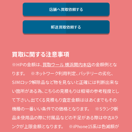
店舗へ買取依頼する
郵送買取依頼する
買取に関する注意事項
※HPの⾦額は、
買取ウール 横浜関内本店
の⾦額例とな
ります。
※ネットワーク利⽤判定、バッテリーの劣化、
SIMロック解除品など物を⾒ないと正確には判断出来な
い箇所がある為、こちらの⾒積もりは相場の参考程度とし
て下さい。
出てくる⾒積もり査定⾦額ははあくまでもその
機種の⼀番いい条件での価格となります。
※Sランク新
品未使⽤品の際に付属品などの不⾜がある際は中古Aラ
ンクが上限⾦額となります。
※iPhone15系は⾊減額が