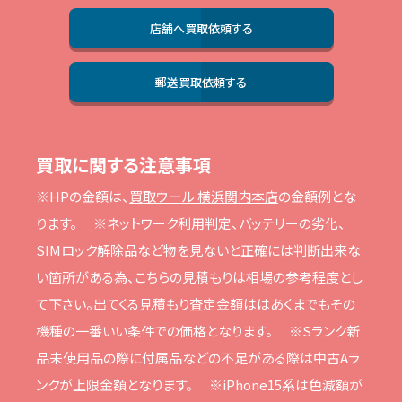
店舗へ買取依頼する
郵送買取依頼する
買取に関する注意事項
※HPの⾦額は、
買取ウール 横浜関内本店
の⾦額例とな
ります。
※ネットワーク利⽤判定、バッテリーの劣化、
SIMロック解除品など物を⾒ないと正確には判断出来な
い箇所がある為、こちらの⾒積もりは相場の参考程度とし
て下さい。
出てくる⾒積もり査定⾦額ははあくまでもその
機種の⼀番いい条件での価格となります。
※Sランク新
品未使⽤品の際に付属品などの不⾜がある際は中古Aラ
ンクが上限⾦額となります。
※iPhone15系は⾊減額が