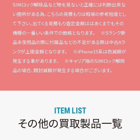
SIMロック解除品など物を⾒ないと正確には判断出来な
い箇所がある為、こちらの⾒積もりは相場の参考程度とし
て下さい。
出てくる⾒積もり査定⾦額ははあくまでもその
機種の⼀番いい条件での価格となります。
※Sランク新
品未使⽤品の際に付属品などの不⾜がある際は中古Aラ
ンクが上限⾦額となります。
※iPhone15系は⾊減額が
発⽣する事があります。
※キャリア版のSIMロック解除
品の場合、開封減額が発⽣する場合がございます。
ITEM LIST
その他の買取製品一覧