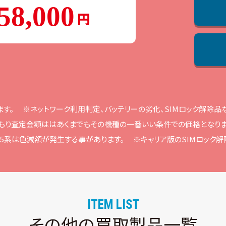
58,000
ます。
※ネットワーク利⽤判定、バッテリーの劣化、SIMロック解除
もり査定⾦額ははあくまでもその機種の⼀番いい条件での価格となりま
ne15系は⾊減額が発⽣する事があります。
※キャリア版のSIMロック
ITEM LIST
その他の買取製品一覧