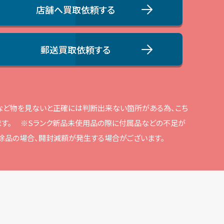
店舗へ買取依頼する
郵送買取依頼する
品など物を⾒ないと正確には判断出来ない箇所がある為、こち
す。
※Sランク新品未使⽤品の際に付属品などの不⾜が
解除品の場合、開封減額が発⽣する場合がございます。