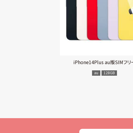
iPhone14Plus au版SIMフリ
au
128GB