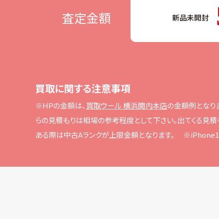
査定金額
新品未開封
買取に関する注意事項
※HPの⾦額は、
買取ウール 横浜関内本店
の⾦額例となり
らの⾒積もりは相場の参考程度として下さい。
出てくる⾒積
ある際は中古Aランクが上限⾦額となります。
※iPho