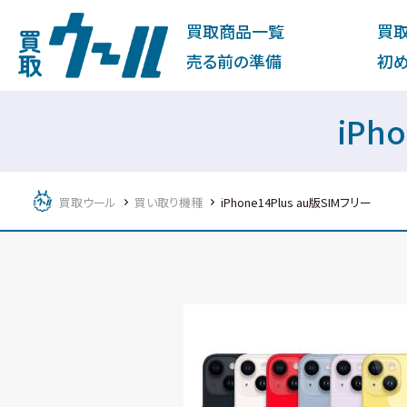
買取商品一覧
買
売る前の準備
初
iPh
買取ウール
買い取り機種
iPhone14Plus au版SIMフリー