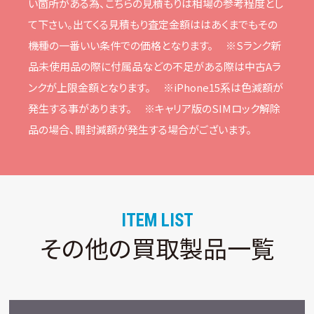
い箇所がある為、こちらの⾒積もりは相場の参考程度とし
て下さい。
出てくる⾒積もり査定⾦額ははあくまでもその
機種の⼀番いい条件での価格となります。
※Sランク新
品未使⽤品の際に付属品などの不⾜がある際は中古Aラ
ンクが上限⾦額となります。
※iPhone15系は⾊減額が
発⽣する事があります。
※キャリア版のSIMロック解除
品の場合、開封減額が発⽣する場合がございます。
ITEM LIST
その他の買取製品一覧