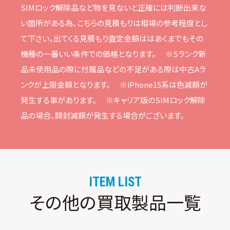
SIMロック解除品など物を⾒ないと正確には判断出来な
い箇所がある為、こちらの⾒積もりは相場の参考程度とし
て下さい。
出てくる⾒積もり査定⾦額ははあくまでもその
機種の⼀番いい条件での価格となります。
※Sランク新
品未使⽤品の際に付属品などの不⾜がある際は中古Aラ
ンクが上限⾦額となります。
※iPhone15系は⾊減額が
発⽣する事があります。
※キャリア版のSIMロック解除
品の場合、開封減額が発⽣する場合がございます。
ITEM LIST
その他の買取製品一覧