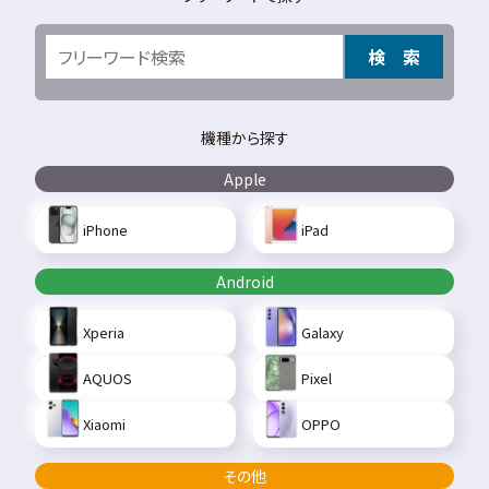
検 索
機種から探す
Apple
iPhone
iPad
Android
Xperia
Galaxy
AQUOS
Pixel
Xiaomi
OPPO
その他