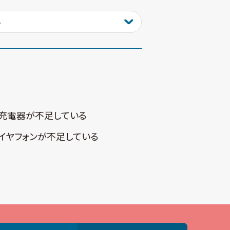
充電器が不⾜している
イヤフォンが不⾜している