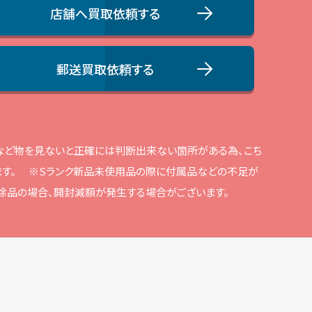
店舗へ買取依頼する
郵送買取依頼する
品など物を⾒ないと正確には判断出来ない箇所がある為、こち
す。
※Sランク新品未使⽤品の際に付属品などの不⾜が
解除品の場合、開封減額が発⽣する場合がございます。