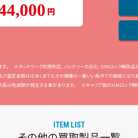
44,000
ます。
※ネットワーク利⽤判定、バッテリーの劣化、SIMロック解除
もり査定⾦額ははあくまでもその機種の⼀番いい条件での価格となりま
ne15系は⾊減額が発⽣する事があります。
※キャリア版のSIMロック
ITEM LIST
その他の買取製品一覧