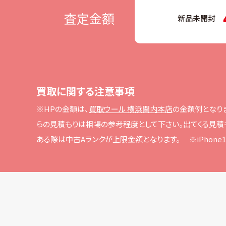
査定金額
新品未開封
買取に関する注意事項
※HPの⾦額は、
買取ウール 横浜関内本店
の⾦額例となり
らの⾒積もりは相場の参考程度として下さい。
出てくる⾒積
ある際は中古Aランクが上限⾦額となります。
※iPho