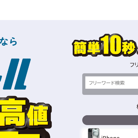
フ
iPhone