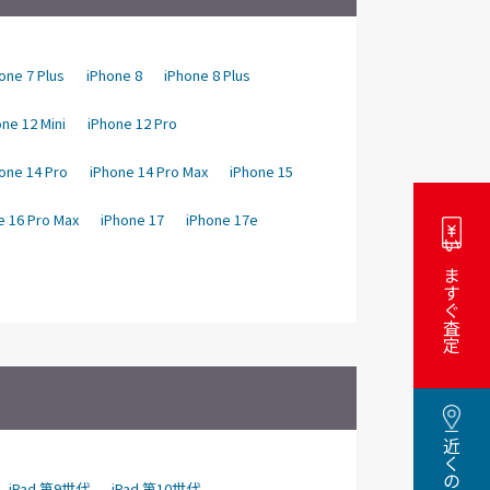
one 7 Plus
iPhone 8
iPhone 8 Plus
ne 12 Mini
iPhone 12 Pro
one 14 Pro
iPhone 14 Pro Max
iPhone 15
e 16 Pro Max
iPhone 17
iPhone 17e
いますぐ査定
iPad 第9世代
iPad 第10世代