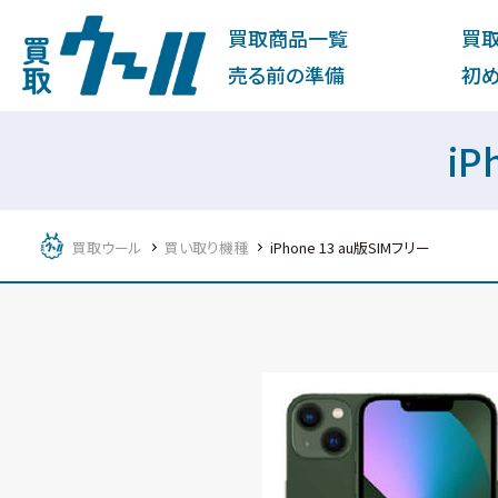
買取商品一覧
買
売る前の準備
初
iP
買取ウール
買い取り機種
iPhone 13 au版SIMフリー