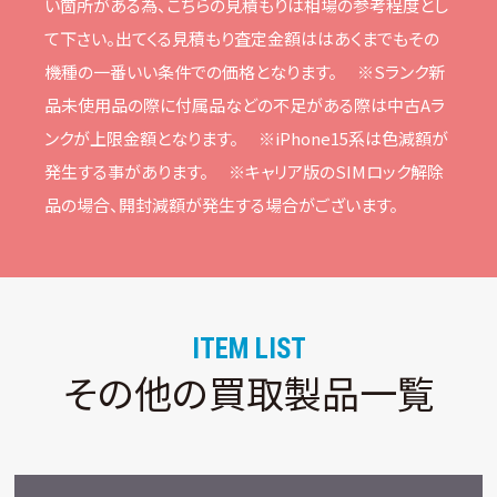
い箇所がある為、こちらの⾒積もりは相場の参考程度とし
て下さい。
出てくる⾒積もり査定⾦額ははあくまでもその
機種の⼀番いい条件での価格となります。
※Sランク新
品未使⽤品の際に付属品などの不⾜がある際は中古Aラ
ンクが上限⾦額となります。
※iPhone15系は⾊減額が
発⽣する事があります。
※キャリア版のSIMロック解除
品の場合、開封減額が発⽣する場合がございます。
ITEM LIST
その他の買取製品一覧