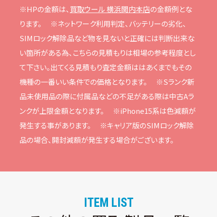
※HPの⾦額は、
買取ウール 横浜関内本店
の⾦額例とな
ります。
※ネットワーク利⽤判定、バッテリーの劣化、
SIMロック解除品など物を⾒ないと正確には判断出来な
い箇所がある為、こちらの⾒積もりは相場の参考程度とし
て下さい。
出てくる⾒積もり査定⾦額ははあくまでもその
機種の⼀番いい条件での価格となります。
※Sランク新
品未使⽤品の際に付属品などの不⾜がある際は中古Aラ
ンクが上限⾦額となります。
※iPhone15系は⾊減額が
発⽣する事があります。
※キャリア版のSIMロック解除
品の場合、開封減額が発⽣する場合がございます。
ITEM LIST