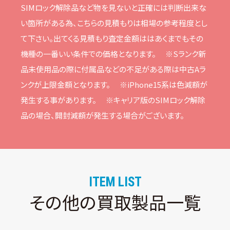
SIMロック解除品など物を⾒ないと正確には判断出来な
い箇所がある為、こちらの⾒積もりは相場の参考程度とし
て下さい。
出てくる⾒積もり査定⾦額ははあくまでもその
機種の⼀番いい条件での価格となります。
※Sランク新
品未使⽤品の際に付属品などの不⾜がある際は中古Aラ
ンクが上限⾦額となります。
※iPhone15系は⾊減額が
発⽣する事があります。
※キャリア版のSIMロック解除
品の場合、開封減額が発⽣する場合がございます。
ITEM LIST
その他の買取製品一覧