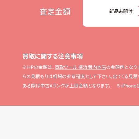
査定金額
新品未開封
買取に関する注意事項
※HPの⾦額は、
買取ウール 横浜関内本店
の⾦額例となり
らの⾒積もりは相場の参考程度として下さい。
出てくる⾒積
ある際は中古Aランクが上限⾦額となります。
※iPho