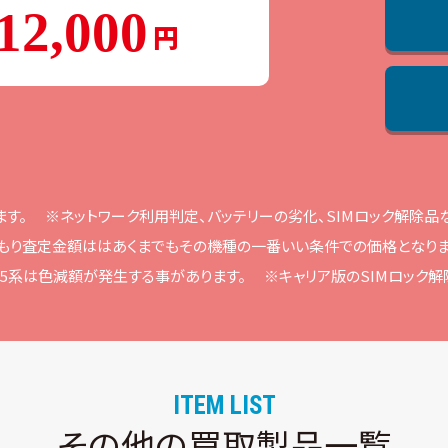
12,000
ます。
※ネットワーク利⽤判定、バッテリーの劣化、SIMロック解除
もり査定⾦額ははあくまでもその機種の⼀番いい条件での価格となりま
ne15系は⾊減額が発⽣する事があります。
※キャリア版のSIMロック
ITEM LIST
その他の買取製品一覧