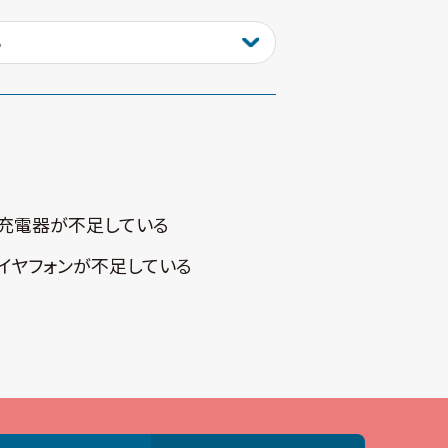
充電器が不⾜している
イヤフォンが不⾜している