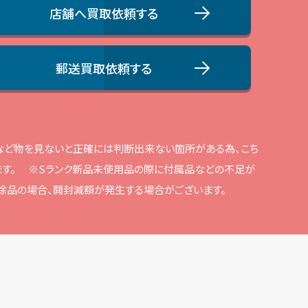
店舗へ買取依頼する
郵送買取依頼する
品など物を⾒ないと正確には判断出来ない箇所がある為、こち
す。
※Sランク新品未使⽤品の際に付属品などの不⾜が
解除品の場合、開封減額が発⽣する場合がございます。