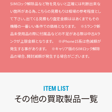
SIMロック解除品など物を⾒ないと正確には判断出来な
い箇所がある為、こちらの⾒積もりは相場の参考程度とし
て下さい。
出てくる⾒積もり査定⾦額ははあくまでもその
機種の⼀番いい条件での価格となります。
※Sランク新
品未使⽤品の際に付属品などの不⾜がある際は中古Aラ
ンクが上限⾦額となります。
※iPhone15系は⾊減額が
発⽣する事があります。
※キャリア版のSIMロック解除
品の場合、開封減額が発⽣する場合がございます。
ITEM LIST
その他の買取製品一覧