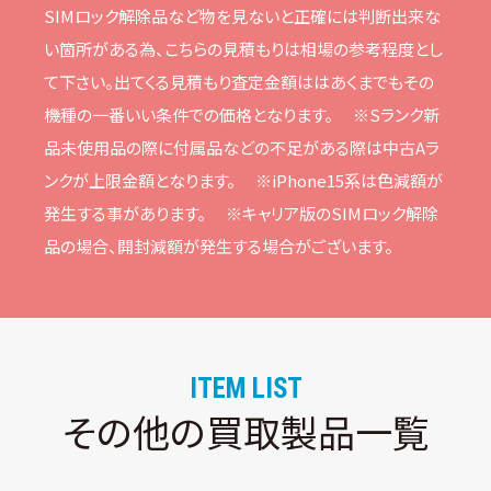
SIMロック解除品など物を⾒ないと正確には判断出来な
い箇所がある為、こちらの⾒積もりは相場の参考程度とし
て下さい。
出てくる⾒積もり査定⾦額ははあくまでもその
機種の⼀番いい条件での価格となります。
※Sランク新
品未使⽤品の際に付属品などの不⾜がある際は中古Aラ
ンクが上限⾦額となります。
※iPhone15系は⾊減額が
発⽣する事があります。
※キャリア版のSIMロック解除
品の場合、開封減額が発⽣する場合がございます。
ITEM LIST
その他の買取製品一覧