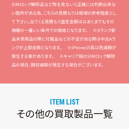
SIMロック解除品など物を⾒ないと正確には判断出来な
い箇所がある為、こちらの⾒積もりは相場の参考程度とし
て下さい。
出てくる⾒積もり査定⾦額ははあくまでもその
機種の⼀番いい条件での価格となります。
※Sランク新
品未使⽤品の際に付属品などの不⾜がある際は中古Aラ
ンクが上限⾦額となります。
※iPhone15系は⾊減額が
発⽣する事があります。
※キャリア版のSIMロック解除
品の場合、開封減額が発⽣する場合がございます。
ITEM LIST
その他の買取製品一覧