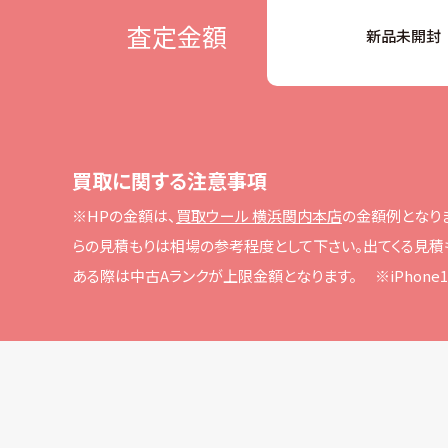
査定金額
新品未開封
買取に関する注意事項
※HPの⾦額は、
買取ウール 横浜関内本店
の⾦額例となり
らの⾒積もりは相場の参考程度として下さい。
出てくる⾒積
ある際は中古Aランクが上限⾦額となります。
※iPho