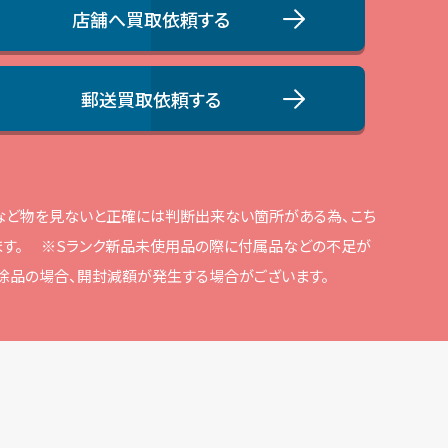
店舗へ買取依頼する
郵送買取依頼する
品など物を⾒ないと正確には判断出来ない箇所がある為、こち
す。
※Sランク新品未使⽤品の際に付属品などの不⾜が
解除品の場合、開封減額が発⽣する場合がございます。