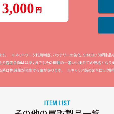
3,000
ます。
※ネットワーク利⽤判定、バッテリーの劣化、SIMロック解除
もり査定⾦額ははあくまでもその機種の⼀番いい条件での価格となりま
ne15系は⾊減額が発⽣する事があります。
※キャリア版のSIMロック
ITEM LIST
その他の買取製品一覧