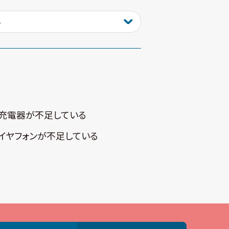
充電器が不⾜している
イヤフォンが不⾜している