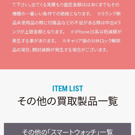
て下さい。
出てくる⾒積もり査定⾦額ははあくまでもその
機種の⼀番いい条件での価格となります。
※Sランク新
品未使⽤品の際に付属品などの不⾜がある際は中古Aラ
ンクが上限⾦額となります。
※iPhone15系は⾊減額が
発⽣する事があります。
※キャリア版のSIMロック解除
品の場合、開封減額が発⽣する場合がございます。
ITEM LIST
その他の買取製品一覧
その他の「スマートウォッチ」一覧