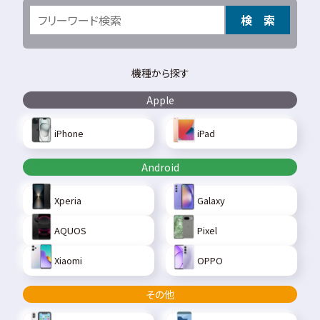
検 索
機種から探す
Apple
iPhone
iPad
Android
Xperia
Galaxy
AQUOS
Pixel
Xiaomi
OPPO
その他