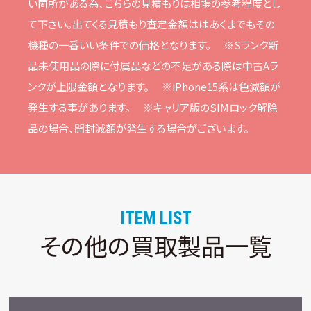
い箇所がある為、こちらの⾒積もりは相場の参考程度とし
て下さい。
出てくる⾒積もり査定⾦額ははあくまでもその
機種の⼀番いい条件での価格となります。
※Sランク新
品未使⽤品の際に付属品などの不⾜がある際は中古Aラ
ンクが上限⾦額となります。
※iPhone15系は⾊減額が
発⽣する事があります。
※キャリア版のSIMロック解除
品の場合、開封減額が発⽣する場合がございます。
ITEM LIST
その他の買取製品一覧