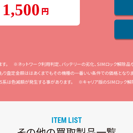
1,500
ます。
※ネットワーク利⽤判定、バッテリーの劣化、SIMロック解除
もり査定⾦額ははあくまでもその機種の⼀番いい条件での価格となりま
ne15系は⾊減額が発⽣する事があります。
※キャリア版のSIMロック
ITEM LIST
その他の買取製品一覧