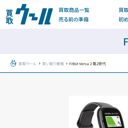
買取商品一覧
買
売る前の準備
初
買取ウール
買い取り機種
Fitbit Versa 2 第2世代