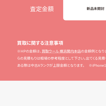
査定金額
新品未開封
買取に関する注意事項
※HPの⾦額は、
買取ウール 横浜関内本店
の⾦額例となり
らの⾒積もりは相場の参考程度として下さい。
出てくる⾒積
ある際は中古Aランクが上限⾦額となります。
※iPho