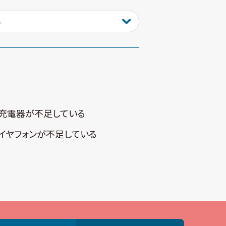
充電器が不⾜している
イヤフォンが不⾜している