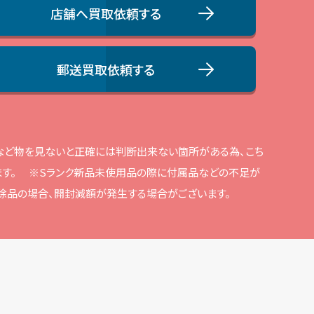
店舗へ買取依頼する
郵送買取依頼する
品など物を⾒ないと正確には判断出来ない箇所がある為、こち
す。
※Sランク新品未使⽤品の際に付属品などの不⾜が
解除品の場合、開封減額が発⽣する場合がございます。