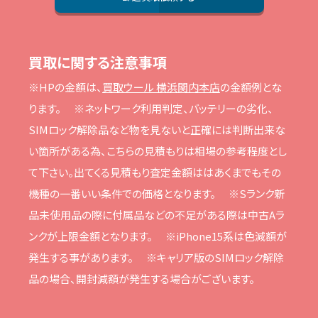
買取に関する注意事項
※HPの⾦額は、
買取ウール 横浜関内本店
の⾦額例とな
ります。
※ネットワーク利⽤判定、バッテリーの劣化、
SIMロック解除品など物を⾒ないと正確には判断出来な
い箇所がある為、こちらの⾒積もりは相場の参考程度とし
て下さい。
出てくる⾒積もり査定⾦額ははあくまでもその
機種の⼀番いい条件での価格となります。
※Sランク新
品未使⽤品の際に付属品などの不⾜がある際は中古Aラ
ンクが上限⾦額となります。
※iPhone15系は⾊減額が
発⽣する事があります。
※キャリア版のSIMロック解除
品の場合、開封減額が発⽣する場合がございます。