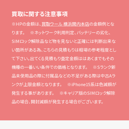
買取に関する注意事項
※HPの⾦額は、
買取ウール 横浜関内本店
の⾦額例とな
ります。
※ネットワーク利⽤判定、バッテリーの劣化、
SIMロック解除品など物を⾒ないと正確には判断出来な
い箇所がある為、こちらの⾒積もりは相場の参考程度とし
て下さい。
出てくる⾒積もり査定⾦額ははあくまでもその
機種の⼀番いい条件での価格となります。
※Sランク新
品未使⽤品の際に付属品などの不⾜がある際は中古Aラ
ンクが上限⾦額となります。
※iPhone15系は⾊減額が
発⽣する事があります。
※キャリア版のSIMロック解除
品の場合、開封減額が発⽣する場合がございます。