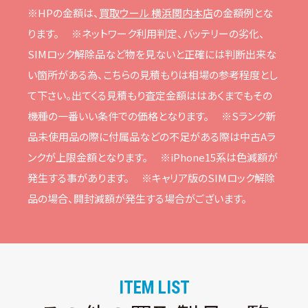
※HPの⾦額は、
買取ウール 横浜関内本店
の⾦額例とな
ります。
※ネットワーク利⽤判定、バッテリーの劣化、
SIMロック解除品など物を⾒ないと正確には判断出来な
い箇所がある為、こちらの⾒積もりは相場の参考程度とし
て下さい。
出てくる⾒積もり査定⾦額ははあくまでもその
機種の⼀番いい条件での価格となります。
※Sランク新
品未使⽤品の際に付属品などの不⾜がある際は中古Aラ
ンクが上限⾦額となります。
※iPhone15系は⾊減額が
発⽣する事があります。
※キャリア版のSIMロック解除
品の場合、開封減額が発⽣する場合がございます。
ITEM LIST