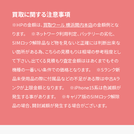
買取に関する注意事項
※HPの⾦額は、
買取ウール 横浜関内本店
の⾦額例とな
ります。
※ネットワーク利⽤判定、バッテリーの劣化、
SIMロック解除品など物を⾒ないと正確には判断出来な
い箇所がある為、こちらの⾒積もりは相場の参考程度とし
て下さい。
出てくる⾒積もり査定⾦額ははあくまでもその
機種の⼀番いい条件での価格となります。
※Sランク新
品未使⽤品の際に付属品などの不⾜がある際は中古Aラ
ンクが上限⾦額となります。
※iPhone15系は⾊減額が
発⽣する事があります。
※キャリア版のSIMロック解除
品の場合、開封減額が発⽣する場合がございます。