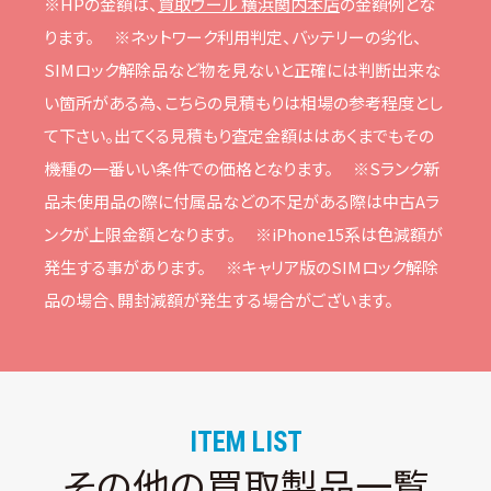
※HPの⾦額は、
買取ウール 横浜関内本店
の⾦額例とな
ります。
※ネットワーク利⽤判定、バッテリーの劣化、
SIMロック解除品など物を⾒ないと正確には判断出来な
い箇所がある為、こちらの⾒積もりは相場の参考程度とし
て下さい。
出てくる⾒積もり査定⾦額ははあくまでもその
機種の⼀番いい条件での価格となります。
※Sランク新
品未使⽤品の際に付属品などの不⾜がある際は中古Aラ
ンクが上限⾦額となります。
※iPhone15系は⾊減額が
発⽣する事があります。
※キャリア版のSIMロック解除
品の場合、開封減額が発⽣する場合がございます。
ITEM LIST
その他の買取製品一覧