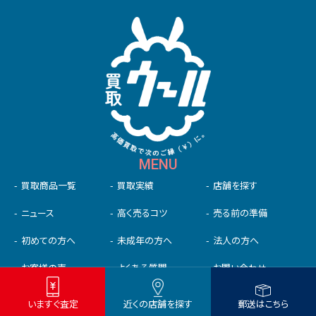
MENU
買取商品一覧
買取実績
店舗を探す
ニュース
高く売るコツ
売る前の準備
初めての⽅へ
未成年の⽅へ
法人の方へ
お客様の声
よくある質問
お問い合わせ
いますぐ査定
近くの店舗を探す
郵送はこちら
スマホ･タブレット買取