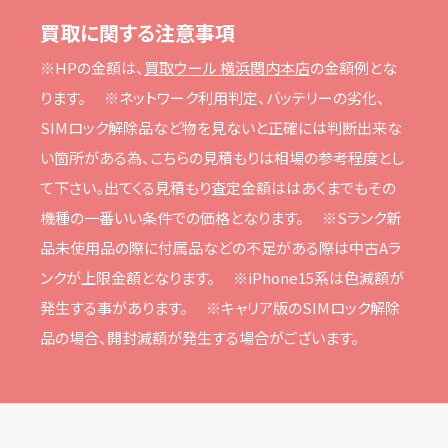
買取に関する注意事項
※HPの⾦額は、
買取ウール 横浜関内本店
の⾦額例とな
ります。
※ネットワーク利⽤判定、バッテリーの劣化、
SIMロック解除品など物を⾒ないと正確には判断出来な
い箇所がある為、こちらの⾒積もりは相場の参考程度とし
て下さい。
出てくる⾒積もり査定⾦額ははあくまでもその
機種の⼀番いい条件での価格となります。
※Sランク新
品未使⽤品の際に付属品などの不⾜がある際は中古Aラ
ンクが上限⾦額となります。
※iPhone15系は⾊減額が
発⽣する事があります。
※キャリア版のSIMロック解除
品の場合、開封減額が発⽣する場合がございます。