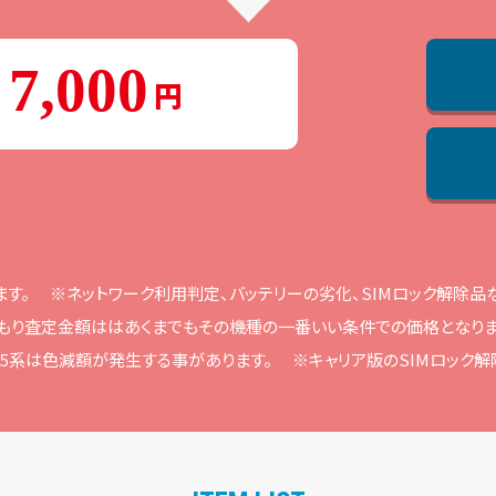
7,000
ます。
※ネットワーク利⽤判定、バッテリーの劣化、SIMロック解除
もり査定⾦額ははあくまでもその機種の⼀番いい条件での価格となりま
ne15系は⾊減額が発⽣する事があります。
※キャリア版のSIMロック