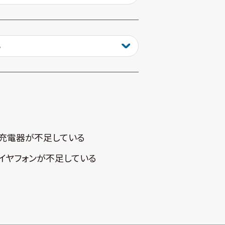
充電器が不⾜している
イヤフォンが不⾜している