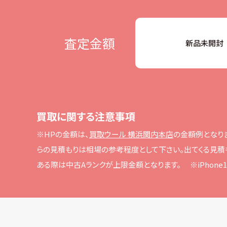
査定金額
新品未開封
買取に関する注意事項
※HPの⾦額は、
買取ウール 横浜関内本店
の⾦額例となり
らの⾒積もりは相場の参考程度として下さい。
出てくる⾒積
ある際は中古Aランクが上限⾦額となります。
※iPho