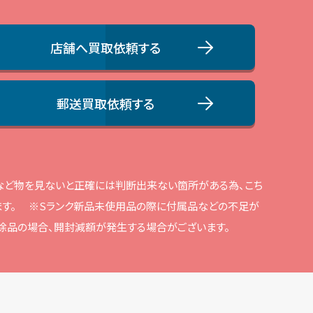
店舗へ買取依頼する
郵送買取依頼する
品など物を⾒ないと正確には判断出来ない箇所がある為、こち
す。
※Sランク新品未使⽤品の際に付属品などの不⾜が
解除品の場合、開封減額が発⽣する場合がございます。