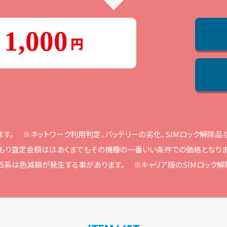
1,000
ます。
※ネットワーク利⽤判定、バッテリーの劣化、SIMロック解除
もり査定⾦額ははあくまでもその機種の⼀番いい条件での価格となりま
ne15系は⾊減額が発⽣する事があります。
※キャリア版のSIMロック