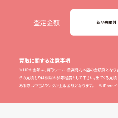
査定金額
新品未開封
買取に関する注意事項
※HPの⾦額は、
買取ウール 横浜関内本店
の⾦額例となり
らの⾒積もりは相場の参考程度として下さい。
出てくる⾒積
ある際は中古Aランクが上限⾦額となります。
※iPho