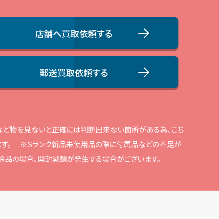
店舗へ買取依頼する
郵送買取依頼する
品など物を⾒ないと正確には判断出来ない箇所がある為、こち
す。
※Sランク新品未使⽤品の際に付属品などの不⾜が
解除品の場合、開封減額が発⽣する場合がございます。