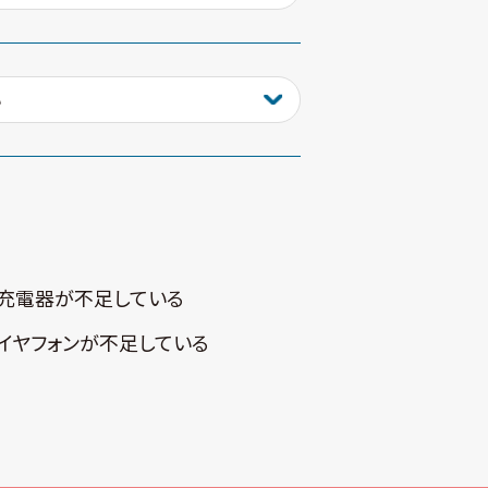
充電器が不⾜している
イヤフォンが不⾜している