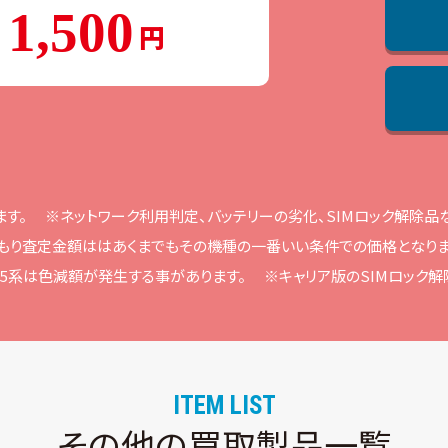
1,500
ます。
※ネットワーク利⽤判定、バッテリーの劣化、SIMロック解除
もり査定⾦額ははあくまでもその機種の⼀番いい条件での価格となりま
ne15系は⾊減額が発⽣する事があります。
※キャリア版のSIMロック
ITEM LIST
その他の買取製品一覧