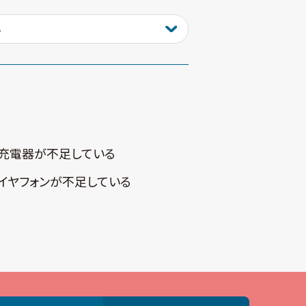
充電器が不⾜している
イヤフォンが不⾜している