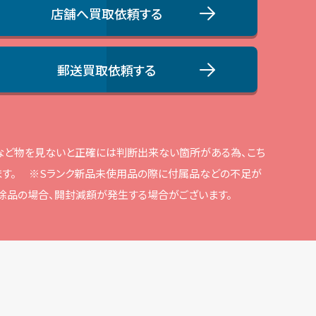
店舗へ買取依頼する
郵送買取依頼する
品など物を⾒ないと正確には判断出来ない箇所がある為、こち
す。
※Sランク新品未使⽤品の際に付属品などの不⾜が
解除品の場合、開封減額が発⽣する場合がございます。