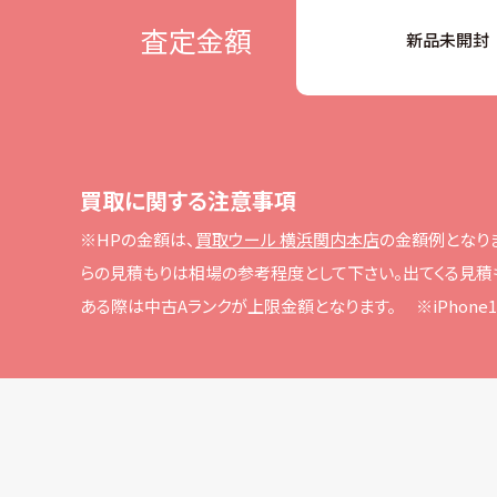
査定金額
新品未開封
買取に関する注意事項
※HPの⾦額は、
買取ウール 横浜関内本店
の⾦額例となり
らの⾒積もりは相場の参考程度として下さい。
出てくる⾒積
ある際は中古Aランクが上限⾦額となります。
※iPho