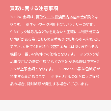
買取に関する注意事項
※HPの⾦額は、
買取ウール 横浜関内本店
の⾦額例とな
ります。
※ネットワーク利⽤判定、バッテリーの劣化、
SIMロック解除品など物を⾒ないと正確には判断出来な
い箇所がある為、こちらの⾒積もりは相場の参考程度とし
て下さい。
出てくる⾒積もり査定⾦額ははあくまでもその
機種の⼀番いい条件での価格となります。
※Sランク新
品未使⽤品の際に付属品などの不⾜がある際は中古Aラ
ンクが上限⾦額となります。
※iPhone15系は⾊減額が
発⽣する事があります。
※キャリア版のSIMロック解除
品の場合、開封減額が発⽣する場合がございます。