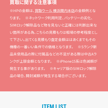
買取に関する注意事項
※HPの⾦額は、
買取ウール 横浜関内本店
の⾦額例とな
ります。
※ネットワーク利⽤判定、バッテリーの劣化、
SIMロック解除品など物を⾒ないと正確には判断出来な
い箇所がある為、こちらの⾒積もりは相場の参考程度とし
て下さい。
出てくる⾒積もり査定⾦額ははあくまでもその
機種の⼀番いい条件での価格となります。
※Sランク新
品未使⽤品の際に付属品などの不⾜がある際は中古Aラ
ンクが上限⾦額となります。
※iPhone15系は⾊減額が
発⽣する事があります。
※キャリア版のSIMロック解除
品の場合、開封減額が発⽣する場合がございます。
ITEM LIST