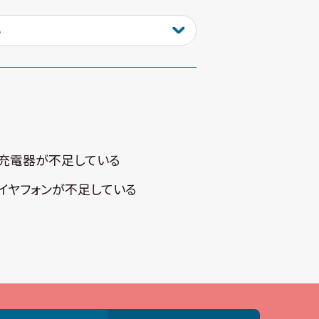
充電器が不⾜している
イヤフォンが不⾜している