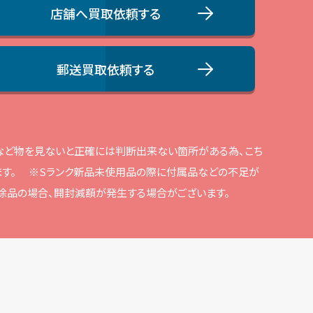
店舗へ買取依頼する
郵送買取依頼する
品など物を⾒ないと正確には判断出来ない箇所がある為、こち
す。
※Sランク新品未使⽤品の際に付属品などの不⾜が
解除品の場合、開封減額が発⽣する場合がございます。