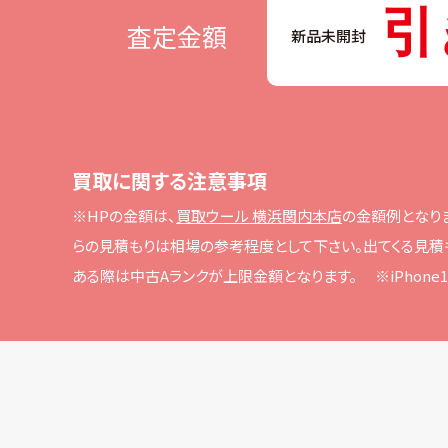
引
査定金額
新品未開封
買取に関する注意事項
※HPの⾦額は、
買取ウール 横浜関内本店
の⾦額例となり
らの⾒積もりは相場の参考程度として下さい。
出てくる⾒積
ある際は中古Aランクが上限⾦額となります。
※iPho