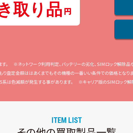
き取り品
ます。
※ネットワーク利⽤判定、バッテリーの劣化、SIMロック解除
もり査定⾦額ははあくまでもその機種の⼀番いい条件での価格となりま
ne15系は⾊減額が発⽣する事があります。
※キャリア版のSIMロック
ITEM LIST
その他の買取製品一覧