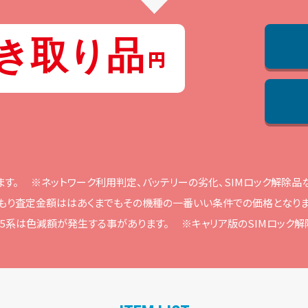
き取り品
ます。
※ネットワーク利⽤判定、バッテリーの劣化、SIMロック解除
もり査定⾦額ははあくまでもその機種の⼀番いい条件での価格となりま
ne15系は⾊減額が発⽣する事があります。
※キャリア版のSIMロック