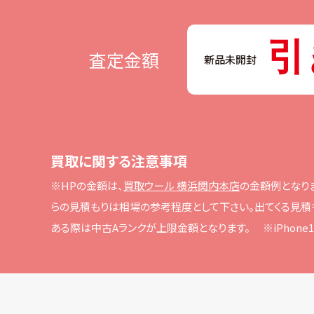
引
査定金額
新品未開封
買取に関する注意事項
※HPの⾦額は、
買取ウール 横浜関内本店
の⾦額例となり
らの⾒積もりは相場の参考程度として下さい。
出てくる⾒積
ある際は中古Aランクが上限⾦額となります。
※iPho